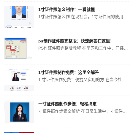
1寸证件照怎么制作：一看就懂
1寸证件照怎么作 在现社会，1寸证件照的使用，无论是办理身份证、护照、驾驶证，还是参加各种考试，都少不了它。那么，1寸证件照该怎么作呢？下面为大详细介绍。 前期准备 明确尺寸要求 1寸证件照的标准尺寸是25mm×35mm，在整个作过程中，都要确保照片符合这尺寸要求。...
ps制作证件照完整版：快速解答在这里！
PS作证件照完整版教程 在学习和工作中，们经常会用到证件照。如果没有现成的证件照或者需要对已有的照片进行改，使用Photoshop（PS）软件可以轻松实现。下面就为大详细介绍PS作证件照的完整流程。 前期准备 照片拍摄 如果没有合适的照片，需要先进行拍摄。拍摄时要注...
1寸证件照制作免费：这里全解答
1 寸证件照作免费：便捷又实用的方 在当今社会，1 寸证件照的使用，无论是学习、工作还是办理各类证件，都少不了它的身影。传统的去照相馆拍摄证件照，不仅费时间，还可能需要支付定的费用。而现在，借助互联网技术，们可以通过种免费方式轻松作 1 寸证件照。 在线作工具的优势 在线作...
一寸证件照制作步骤：轻松搞定
寸证件照作步骤全解析 在日常生活中，寸证件照的使用，无论是办理身份证、护照，还是用于各类报名、签证等事项，都离不开它。下面为大详细介绍寸证件照的作步骤。 前期准备 了解尺寸要求 寸证件照的标准尺寸为 25mmx35mm，在作过程中务必严格遵循这尺寸标准，以确保照片符...