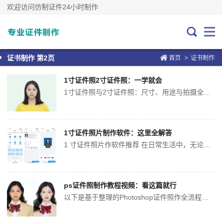
欢迎访问仿制证件24小时制作
>
证书制作 第2页
首页
证书制作
1寸证件照2寸证件照：一学就会
1寸证件照与2寸证件照：尺寸、用途与拍摄全解析 在们的日常生活中，证件照是必不可少的部分，无论是办理身份证、护照，还是参加各类考试、申请学历证书等，都需要用到它。而在证件照的规格中，1寸和2寸是最为常见的两种。下面们就来详细了解下这两种证件照。 、1寸与2寸证件照的区别 （）...
1寸证件照片制作软件：这里全解答
1 寸证件照片作软件推荐 在日常生活中，无论是求职、办还是参加考试，1 寸证件照片都是必不可少的。传统的照相馆拍摄方式不仅耗时，还可能费较的费用。如今，随着科技的发展，有许免费且的 1 寸证件照片作软件可供选择，下面为详细介绍几款实用的软件。 奈斯证照助 基本信息...
ps证件照制作教程视频：看这篇就行
以下是基于整理的Photoshop证件照作全流程指南，涵盖图像处理到视频教程作的实用技巧，所有步骤均适配年版本软件能： 、证件照作核心流程 基础参数设置 新建画布：2.5×3.5cm（1寸）或3.5×5.3cm（2寸），分辨率设...