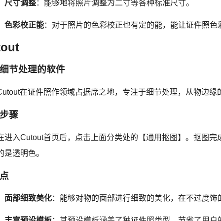
尺寸调整
：能够地将照片调整为二寸等各种标准尺寸。
色彩校正能
：对于照片的色彩校正也有定的能，能让证件照色
out
细节处理的软件
Cutout在证件照作领域占据席之地，专注于细节处理，从物边
步骤
在进入Cutout首页后，点击上面分类处的【通用抠图】。抠图
的是透明色。
点
面部细致美化
：能够对物的面部进行细致的美化，在不过度饰
丰富预设模板
：其预设模板涵盖了种证件照类型，节省了用户