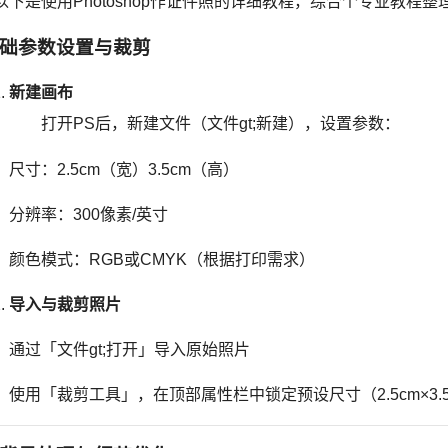
以下是使用Photoshop作证件照的详细教程，综合个专业教程
础参数设置与裁剪
新建画布
打开PS后，新建文件（文件gt;新建），设置参数：
尺寸：2.5cm（宽）3.5cm（高）
分辨率：300像素/英寸
颜色模式：RGB或CMYK（根据打印需求）
导入与裁剪照片
通过「文件gt;打开」导入原始照片
使用「裁剪工具」，在顶部属性栏中锁定预设尺寸（2.5cm×3