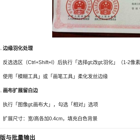
边缘羽化处理
反选选区（Ctrl+Shift+I）后执行「选择gt;改gt;羽化」（1-2像
使用「模糊工具」或「画笔工具」柔化发丝边缘
画布扩展留白边
执行「图像gt;画布大」，勾选「相对」选项
扩展尺寸：宽/高各加0.4cm，填充白色背景
版与批量输出