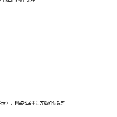
整理出标准化操作流程：
.5cm），调整物居中对齐后确认裁剪