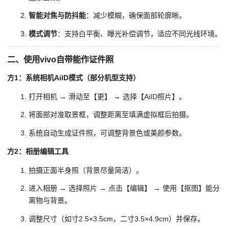
智能对焦与防抖能
：减少模糊，确保面部轮廓晰。
模式调节
：支持白平衡、曝光补偿调节，适应不同光线环境。
二、使用vivo自带能作证件照
方1：系统相机AiID模式（部分机型支持）
打开相机 → 滑动至【更】 → 选择【AiID照片】。
将面部对准取景框，调整距离至填满虚拟框后拍摄。
系统自动生成证件照，可调整背景色或美颜参数。
方2：相册编辑工具
拍摄正面半身照（背景尽量简洁）。
进入相册 → 选择照片 → 点击【编辑】 → 使用【抠图】能分
离物与背景。
调整尺寸（如寸2.5×3.5cm，二寸3.5×4.9cm）并保存。