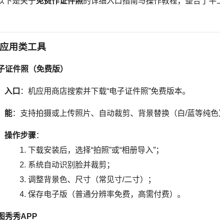
以下是关于
免费作证件照
的详细入口指南与操作教程，整合了平
应用类工具
子证件照（免费版）
入口
：机应用商店搜索并下载“电子证件照”免费版本。
能
：支持拍摄或上传照片、自动裁剪、背景替换（白/蓝等纯色
操作步骤
：
下载安装后，选择“拍照”或“相册导入”；
系统自动识别脸并裁剪；
调整背景色、尺寸（常见寸/二寸）；
保存电子版（普通分辨率免费，高需付费）。
图秀秀APP