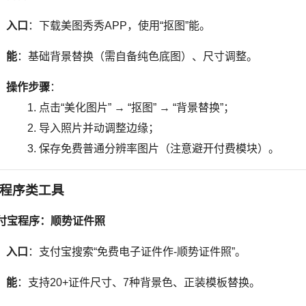
入口
：下载美图秀秀APP，使用“抠图”能。
能
：基础背景替换（需自备纯色底图）、尺寸调整。
操作步骤
：
点击“美化图片” → “抠图” → “背景替换”；
导入照片并动调整边缘；
保存免费普通分辨率图片（注意避开付费模块）。
程序类工具
付宝程序：顺势证件照
入口
：支付宝搜索“免费电子证件作-顺势证件照”。
能
：支持20+证件尺寸、7种背景色、正装模板替换。